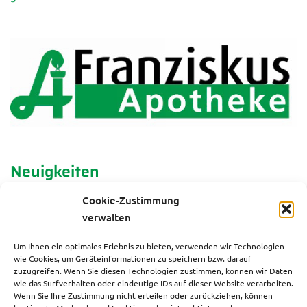
San-Vito-
1130
Einsiedeleigasse 10
877 8
Apotheke
78
Westend-
1130
Hietzinger Hauptstraße
877 5
Apotheke
64
78*
Apotheke "Zum
1140
Nisselgasse 17
894 6
heiligen Rochus"
56
Apotheke zum
1140
Linzer Straße 40, 3002
(0223
Eichberg
Purkersdorf
62 90 
Neuigkeiten
Floetzersteig-
1140
Achtundvierzigerplatz-
914 1
Cookie-Zustimmung
Apotheke
Staargasse 28
97
Geschützt durch die Erkältungszeit
verwalten
Adler-Apotheke
1150
Märzstraße 49
982 5
Um Ihnen ein optimales Erlebnis zu bieten, verwenden wir Technologien
05*
wie Cookies, um Geräteinformationen zu speichern bzw. darauf
Hilfe bei den lästigen Gelsenstichen
zuzugreifen. Wenn Sie diesen Technologien zustimmen, können wir Daten
Germania-
1150
Hütteldorfer Straße 76
982 4
wie das Surfverhalten oder eindeutige IDs auf dieser Website verarbeiten.
Apotheke
58
Wenn Sie Ihre Zustimmung nicht erteilen oder zurückziehen, können