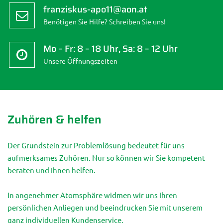
franziskus-apo11@aon.at
Apotheke
79*
Benötigen Sie Hilfe? Schreiben Sie uns!
Rotenhof-
1100
Rotenhofgasse 70
602 3
Apotheke
70
Mo – Fr: 8 – 18 Uhr, Sa: 8 – 12 Uhr
Herder-Apotheke
1110
Ehamgasse 4
749 2
Unsere Öffnungszeiten
45
Ludwigs-
1110
Simmeringer
767 5
Apotheke
Hauptstraße 128
34*
Zuhören & helfen
Stadtapotheke
1110
Hauptplatz 23, 2320
707 6
Schwechat
Schwechat
01
Der Grundstein zur Problemlösung bedeutet für uns
Apotheke "Zum
1120
Meidlinger
813 6
aufmerksames Zuhören. Nur so können wir Sie kompetent
Schutzengel"
Hauptstraße 45
74
beraten und Ihnen helfen.
Apotheke 'Zum
1120
Rechte Wienzeile 207/3
813 1
heiligen Josef'
68
In angenehmer Atomsphäre widmen wir uns Ihren
persönlichen Anliegen und beeindrucken Sie mit unserem
Apotheke
1120
Breitenfurter Straße
804 6
ganz individuellen Kundenservice.
Altmannsdorf
46-56
41*